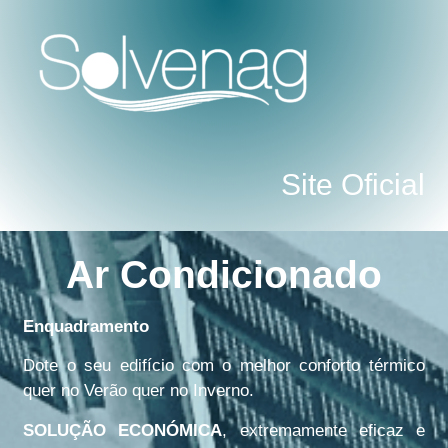
Site Oficial
Ar Condicionado
Enquadramento
Dote o seu edifício com o melhor conforto térmico
quer no Verão quer no Inverno.
SOLUÇÃO ECONÓMICA
, extremamente eficaz e